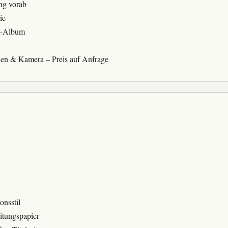
ng vorab
ie
h-Album
nen & Kamera – Preis auf Anfrage
onsstil
itungspapier