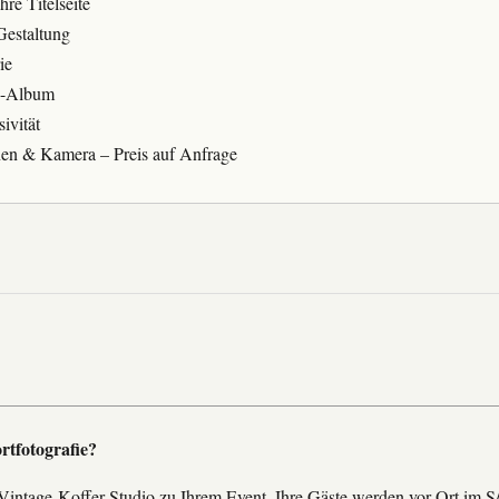
hre Titelseite
Gestaltung
ie
h-Album
ivität
nen & Kamera – Preis auf Anfrage
rtfotografie?
ntage-Koffer-Studio zu Ihrem Event. Ihre Gäste werden vor Ort im S/